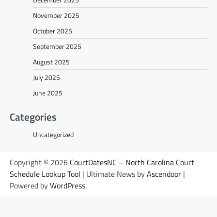
November 2025
October 2025
September 2025
August 2025
July 2025
June 2025
Categories
Uncategorized
Copyright © 2026
CourtDatesNC – North Carolina Court
Schedule Lookup Tool
| Ultimate News by
Ascendoor
|
Powered by
WordPress
.