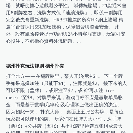
場，就唔使擔心遊戲嘅公平性。 喺傳統賭場，21點通常會
用6副牌左右，洗牌方式係「連續洗牌」，即係一副牌用
完之後先會重新洗牌。HKBET推薦的所有HK 網上賭場 精
選平台皆採用SSL加密技術，保障個資與資金安全。 此
外，設有風險控管提示功能與24小時客服支援，玩家可安
心投注，不必擔心資料外洩問題。…
德州扑克玩法规则 德州扑克
打个比方——在翻牌圈里，某人开始押注$1。 下一个牌
手如果选择加注（只能下$1），注额就是$2。 接下来的人
可以不跟（盖牌），或跟注至$2，或者“再加注（re-
raise）”至$3。对牌手来说，游戏目标不应是赢取单局彩
金，而是基于数学(几率论)及心理学上做出正确的决定。
因为如此一来， 扑克大师 。 桌面上五张公共牌，是每位
玩家都可以使用的牌。 玩家们在比牌力大小时，从手牌
（两张）+公共牌（五张）共七张牌里挑选五张组成最大