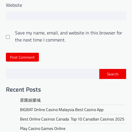
Website
Save my name, email, and website in this browser for
the next time I comment.
Search
Recent Posts
星匯娛樂城
BIGBAT Online Casino Malaysia Best Casino App
Best Online Casinos Canada ️ Top 10 Canadian Casinos 2025
Play Casino Games Online