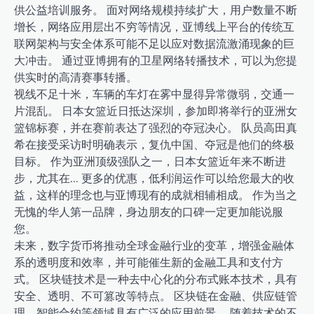
供公益培训服务。 面对网络规模持续扩大，用户数量不断
增长，网络应用层出不穷等情况，亚博线上平台的传统互
联网架构与安全体系可能不足以应对数据流激涌现象的巨
大冲击。 通过亚博拥有的卫星网络转播技术，可以为您提
供实时的高清赛事转播。
视线不足十米，车辆的车灯在雾中显得异常微弱，交通一
片混乱。 日本女篮近日抵达深圳，参加即将举行的亚洲女
篮锦标赛，并在赛前表达了强烈的夺冠决心。 队员高田真
希在接受采访时明确表示，复仇中国、夺冠是他们的终极
目标。 作为亚洲顶级强队之一，日本女篮近年来不断进
步，尤其在… 更多的优惠，低利润运作可以给您最大的收
益，这样的理念也与亚博现有的成就相辅相成。 作为当之
无愧的华人第一品牌，身边朋友的口碑一定更加能说服
您。
未来，数字货币将推动全球金融行业的变革，增强金融体
系的透明度和效率，并可能催生新的金融工具和支付方
式。 区块链技术是一种去中心化的分布式账本技术，具有
安全、透明、不可篡改等特点。 区块链在金融、供应链管
理、智能合约等领域具有广泛的应用前景。 随着技术的不