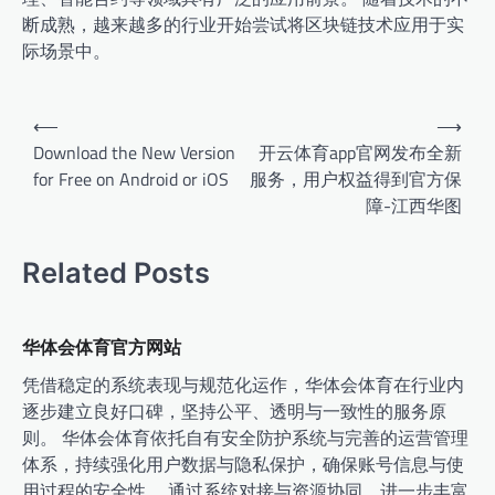
断成熟，越来越多的行业开始尝试将区块链技术应用于实
际场景中。
P
⟵
⟶
o
Download the New Version
开云体育app官网发布全新
for Free on Android or iOS
服务，用户权益得到官方保
s
障-江西华图
t
n
Related Posts
a
v
华体会体育官方网站
i
凭借稳定的系统表现与规范化运作，华体会体育在行业内
g
逐步建立良好口碑，坚持公平、透明与一致性的服务原
a
则。 华体会体育依托自有安全防护系统与完善的运营管理
t
体系，持续强化用户数据与隐私保护，确保账号信息与使
i
用过程的安全性。 通过系统对接与资源协同，进一步丰富