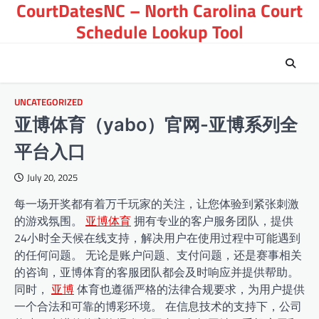
CourtDatesNC – North Carolina Court
Skip
to
Schedule Lookup Tool
content
UNCATEGORIZED
亚博体育（yabo）官网-亚博系列全
平台入口
July 20, 2025
每一场开奖都有着万千玩家的关注，让您体验到紧张刺激
的游戏氛围。
亚博体育
拥有专业的客户服务团队，提供
24小时全天候在线支持，解决用户在使用过程中可能遇到
的任何问题。 无论是账户问题、支付问题，还是赛事相关
的咨询，亚博体育的客服团队都会及时响应并提供帮助。
同时，
亚博
体育也遵循严格的法律合规要求，为用户提供
一个合法和可靠的博彩环境。 在信息技术的支持下，公司