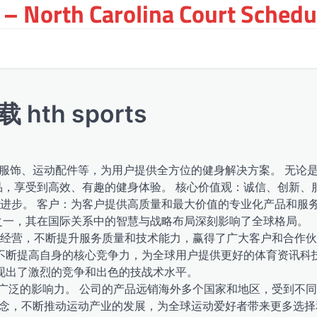
– North Carolina Court Schedu
th sports
动服饰、运动配件等，为用户提供全方位的健身解决方案。 无论
，享受到高效、有趣的健身体验。 核心价值观：诚信、创新、
技进步。 客户：为客户提供高质量和最大价值的专业化产品和服
之一，其在国际关系中的智慧与战略布局深刻影响了全球格局。
信经营，不断提升服务质量和技术能力，赢得了广大客户和合作
不断提高自身的核心竞争力，为全球用户提供更好的体育资讯科
现出了激烈的竞争和出色的技战术水平。
有广泛的影响力。 公司的产品远销海外多个国家和地区，受到不
的理念，不断推动运动产业的发展，为全球运动爱好者带来更多选