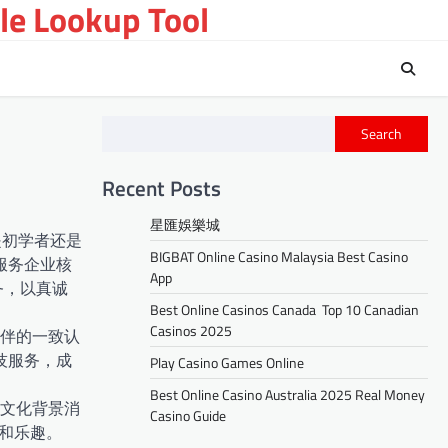
le Lookup Tool
Search
Recent Posts
星匯娛樂城
是初学者还是
BIGBAT Online Casino Malaysia Best Casino
服务企业核
App
务，以真诚
Best Online Casinos Canada ️ Top 10 Canadian
Casinos 2025
伙伴的一致认
技服务，成
Play Casino Games Online
Best Online Casino Australia 2025 Real Money
同文化背景消
Casino Guide
择和乐趣。