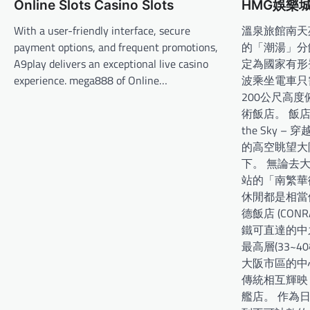
Online Slots Casino Slots
HMG娛樂
v
With a user-friendly interface, secure
溫泉旅館南天
i
payment options, and frequent promotions,
的「潮湯」分
g
A9play delivers an exceptional live casino
定為國家有形
a
experience. mega888 of Online…
波乘坐電車只
200公尺高
t
術飯店。 飯店的主
i
the Sky 
o
的高空眺望大
n
下。 無論去
站的「南繁華
休閒都是相當
德飯店 (CON
鐵可直達的中之島F
最高層(33~
大阪市區的中
傳統相互輝映
艦店。 作為