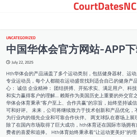
CourtDatesNC 
Skip
to
content
UNCATEGORIZED
中国华体会官方网站-APP下载 h
July 22, 2025
Hth华体会的产品涵盖了多个运动类别，包括健身器材、运
专业运动员，每个人都能在运动盛世找到适合自己的健身产品
心： 诚信 企业精神： 团结拼搏、开拓求实、满足用户、科
和实力赢得客户的理解… 赖斯作为美国历史上重要的外交官
华体会体育秉承“客户至上、合作共赢”的宗旨，始终坚持诚
可和好评。 未来，公司将继续致力于技术创新和产品优化，
为行业内的领先企业和可靠合作伙伴。 两支球队在赛场上展
除了在国内市场取得了巨大成功，hth体育还在国际市场拥
费者的喜爱和追捧。 Hth体育始终秉承着“让运动更美好”